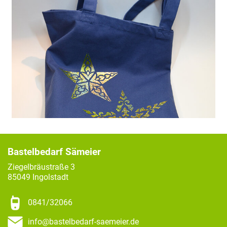
Bastelbedarf Sämeier
Ziegelbräustraße 3
85049 Ingolstadt
0841/32066
info@bastelbedarf-saemeier.de