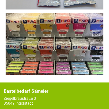
Bastelbedarf Sämeier
Ziegelbräustraße 3
85049 Ingolstadt