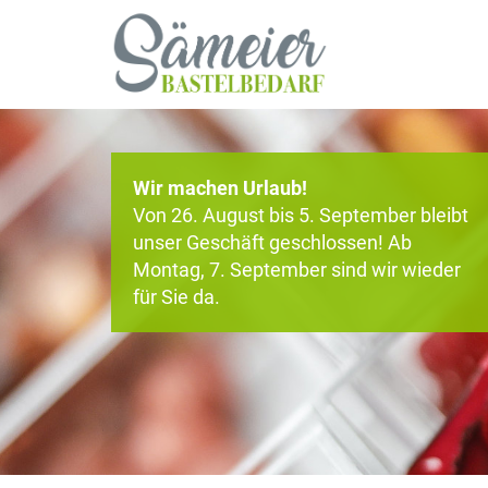
Wir machen Urlaub!
Von 26. August bis 5. September bleibt
unser Geschäft geschlossen! Ab
Montag, 7. September sind wir wieder
für Sie da.